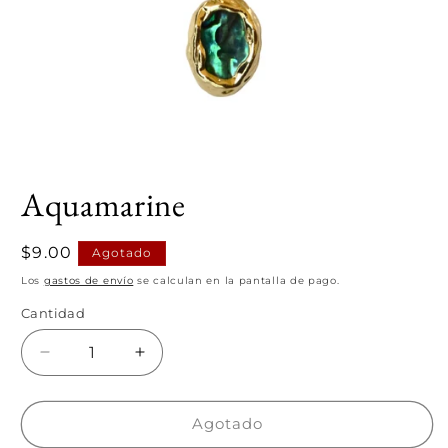
Abrir
elemento
Aquamarine
multimedia
1
en
una
Precio
$9.00
Agotado
ventana
modal
habitual
Los
gastos de envío
se calculan en la pantalla de pago.
Cantidad
Cantidad
Reducir
Aumentar
cantidad
cantidad
para
para
Aquamarine
Aquamarine
Agotado