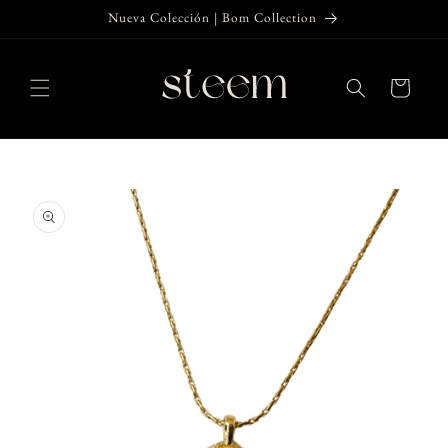
Ir
Nueva Colección | Bom Collection
directamente
al contenido
Carrito
Ir
directamente
a la
información
del producto