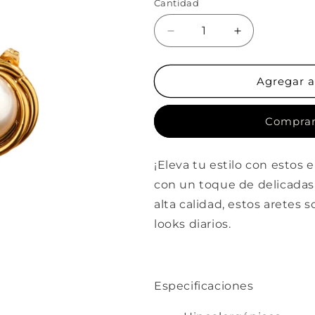
Cantidad
Cantidad
Reducir
Aumentar
cantidad
cantidad
para
para
Classy
Classy
Agregar al
Comprar
¡Eleva tu estilo con estos 
con un toque de delicadas 
alta calidad, estos aretes
looks diarios.
Especificaciones