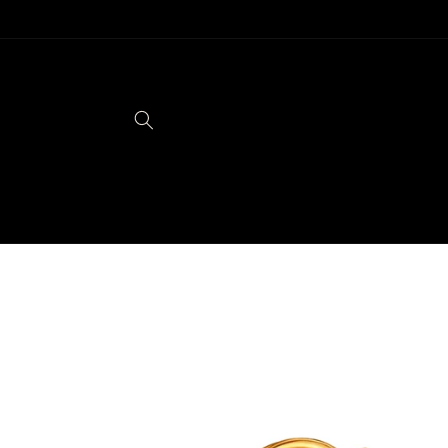
Ir
directamente
al contenido
Ir
directamente
a la
información
del producto