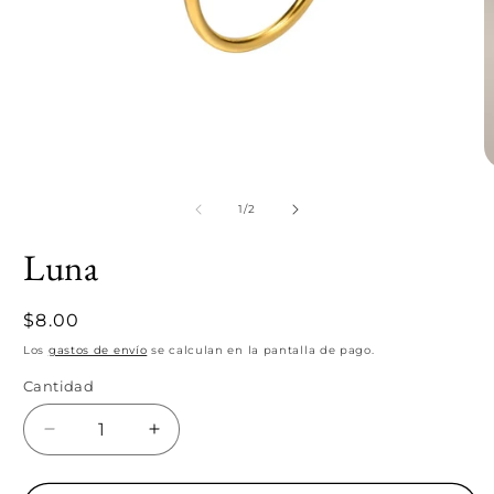
Abrir
A
elemento
e
multimedia
m
de
1
/
2
1
2
en
e
Luna
una
u
ventana
v
modal
m
Precio
$8.00
habitual
Los
gastos de envío
se calculan en la pantalla de pago.
Cantidad
Cantidad
Reducir
Aumentar
cantidad
cantidad
para
para