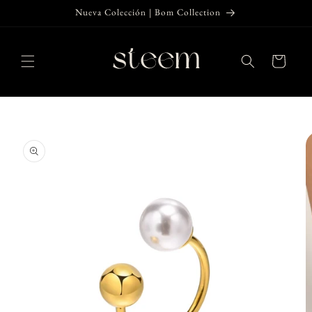
Ir
Nueva Colección | Bom Collection
directamente
al contenido
Carrito
Ir
directamente
a la
información
del producto