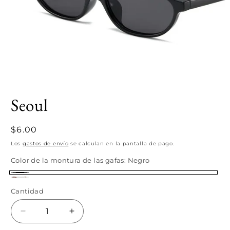
Abrir
elemento
Seoul
multimedia
1
en
una
Precio
$6.00
ventana
modal
habitual
Los
gastos de envío
se calculan en la pantalla de pago.
Color de la montura de las gafas:
Negro
Negro
Manchas
Cantidad
Cantidad
de
Leopardo
Reducir
Aumentar
cantidad
cantidad