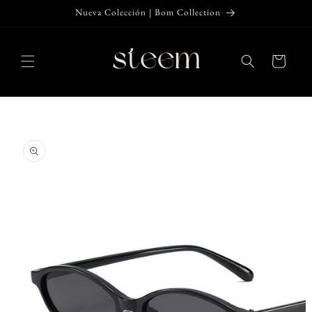
Ir
Nueva Colección | Bom Collection
directamente
al contenido
Carrito
Ir
directamente
a la
información
del producto